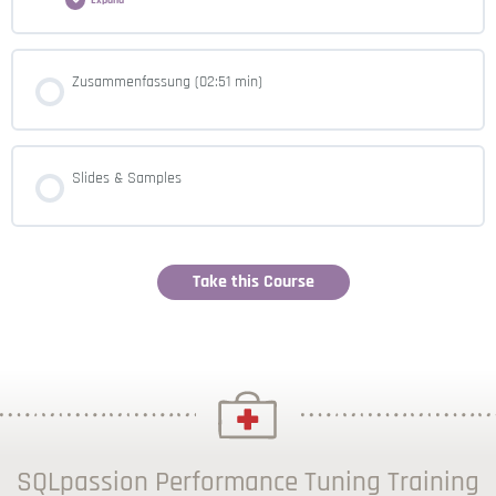
Heap Tables (22:51 min)
Lesson Content
Zusammenfassung (02:51 min)
0% COMPLETE
0/7 Steps
Clustered Indexes (56:33 min)
Verstehen von Ausführungsplänen (73:13 min)
Slides & Samples
Non Clustered Indexes (42:08 min)
Nested Loop Join (19:24 min)
Take this Course
Merge Join (22:06 min)
Hash Join (31:09 min)
Semi Joins (08:36 min)
SQLpassion Performance Tuning Training