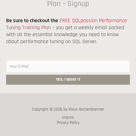
Plan – Signup
Aggregate Operators (15:32 min)
Be sure to checkout the
FREE SQLpassion Performance
Tuning Training Plan
– you get a weekly email packed
Spool Operators (15:35 min)
with all the essential knowledge you need to know
about performance tuning on SQL Server.
Copyright © 2026 by Klaus Aschenbrenner
Imprint
Privacy Policy