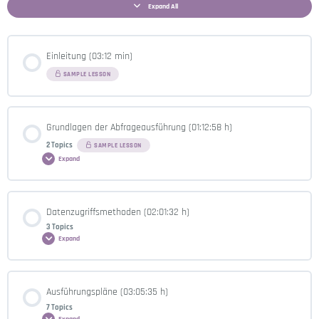
Expand All
Einleitung (03:12 min)
SAMPLE LESSON
Grundlagen der Abfrageausführung (01:12:58 h)
2 Topics
SAMPLE LESSON
Expand
Lesson Content
Datenzugriffsmethoden (02:01:32 h)
0% COMPLETE
0/2 Steps
3 Topics
Expand
Abfrageausführung (51:21 min)
Lesson Content
Ausführungspläne (03:05:35 h)
0% COMPLETE
0/3 Steps
7 Topics
Buffer Pool (21:37 min)
Expand